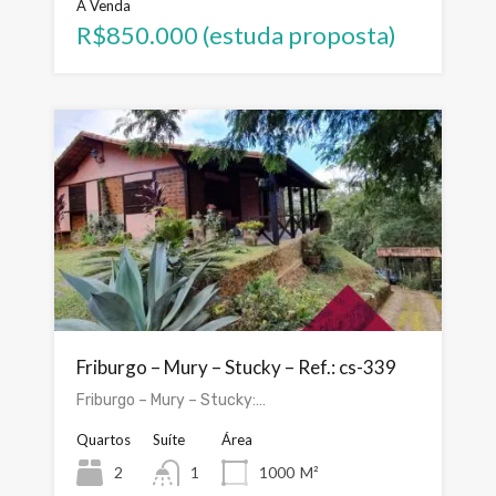
À Venda
R$850.000 (estuda proposta)
Friburgo – Mury – Stucky – Ref.: cs-339
Friburgo – Mury – Stucky:…
Quartos
Suíte
Área
2
1
1000
M²