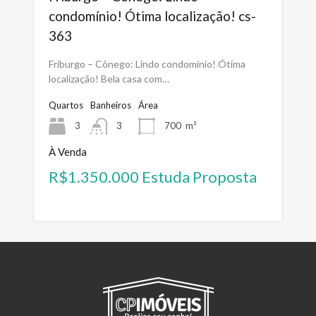
condomínio! Ótima localização! cs-
363
Friburgo – Cônego: Lindo condomínio! Ótima
localização! Bela casa com…
Quartos
Banheiros
Área
3
3
700
m²
À Venda
R$1.350.000 Estuda Proposta