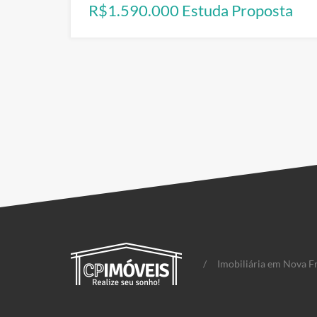
R$1.590.000 Estuda Proposta
/
Imobiliária em Nova F