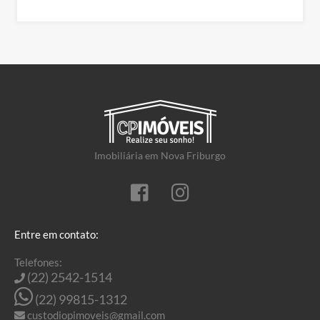
Imobiliária em Nova Friburgo
Entre em contato:
Telefones:
(22) 2542-1514
(22) 99815-1312
custodiopimoveis@gmail.com